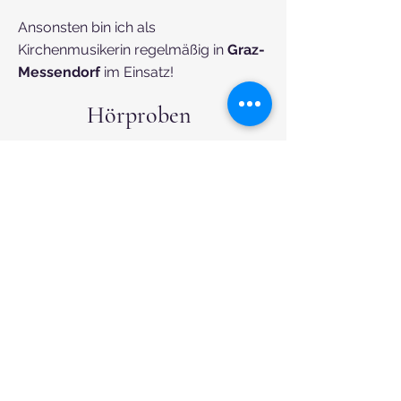
Ansonsten bin ich als
Kirchenmusikerin regelmäßig in
Graz-
Messendorf
im Einsatz!
Hörproben
-00:37
-00:39
-01:49
-00:41
-00:45